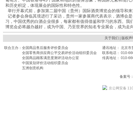
葡萄牙、中国香港等43个国家和地区的整体形象，将国际元素和现代
和历史积淀，体现展会的国际性和特色性。
举行开幕式前，参加第二届中国（贵州）国际酒类博览会的领导和来
记者参会身临其境进行了采访，贵州一家参展商代表表示，酒博会是
习，中国优秀的白酒企业很多，每家都有值得借鉴和学习的东西。我
博览会必将越办越好，成为中国、乃至世界的知名专业展会，成为走
关于我们
| 版权声
联合主办：
全国商品售后服务评价委员会
通讯地址： 北京市复
全国零售商供应商公平交易评价活动组织委员会
联系电话： 010-660
全国商品顾客满意度测评活动办公室
传真地址： 010-660
中国策划评价活动组织委员会
五洲创意机构
备案号： 
京公网安备 110