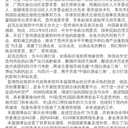
浚，广西壮族自治区党委常委、副主席林念修，西藏自治区人大常委
人，新疆维吾尔自治区人大常委会副主任毛肯·塞衣提哈木扎，青岛市
韩国驻成都总领馆总领事郑万永，菲律宾驻重庆总领馆总领事亚美丽达
廖国勋等出席开幕式。贵州省委常委、常务副省长谌贻琴主持开幕式
赵克志在致辞中代表主办方之一贵州省向来宾表示欢迎，向国家各部
感谢。他说，2011年8月18日，中共中央政治局委员、国务院副总理
幕，开启了贵州酒业发展和对外开放的新篇章。在各方的共同努力下
会、精彩难忘的盛会，推动了贵州开放水平不断提升和白酒产业蓬勃发
流”为主题，搭建了以酒会友、以乐会友、以画会友的舞台，我们期待
路走得更宽、更广、更有成效。
赵克志指出，当今白酒行业，全国各区域发挥地缘优势、加强合作交
贵州所处的白酒产业川滇黔板块，酿酒环境得天独厚，酿造技术历史
政代表团到四川学习考察，两省主要领导就共建“中国白酒金三角”、
博会为新的起点，与四川一道，携手共筑“中国白酒金三角”，全力打
的影响力和知名度。
姜增伟在致辞中代表商务部对本届酒博会的召开表示热烈祝贺，他说，
济的重要窗口，是各方开展投资贸易洽谈的重要平台，对于进一步扩
促进内外贸产、供销协调发展，增进行业的国际交流与合作，推进我
境，具有重要推动作用。中国(贵州)国际酒类博览会不仅是贵州的，
相关部门和各省(区、市)及对口帮扶城市的大力支持，也得到了境内
商邀请、组展布展等方面做了大量艰苦细致、卓有成效的工作。
本届酒博会以“展示全球佳酿，促进交流合作”为主题，共有来自全球4
外参展企业662家，国内684家。6109家采购商报名参会，参会来宾
本届酒博会设置了世界知名酒馆、外国国家形象及境外馆，突出了法