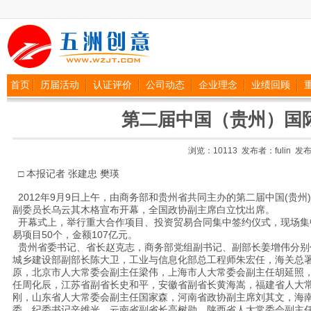
首页
历届活动
认证评价
公司动态
企业理念
业绩回顾
第二届中国（贵州）国
浏览：10113 发布者：fulin 发布日期
□ 本报记者 张建忠 樊瑛
2012年9月9日上午，由商务部和贵州省共同主办的第二届中国(贵
副委员长乌云其木格宣布开幕，全国政协副主席白立忱出席。
开幕式上，举行重大合作项目、投资贸易合同集中签约仪式，现场集中签
易项目50个，金额107亿元。
贵州省委书记、省长赵克志，商务部党组副书记、副部长姜增伟分别
城乡建设部副部长陈大卫，工业与信息化部总工程师朱宏任，海关总
原，北京市人大常委会副主任梁伟，上海市人大常委会副主任胡延照
任周化辰，江苏省副省长史和平，安徽省副省长黄海嵩，福建省人大
刚，山东省人大常委会副主任国家森，河南省政协副主席刘其文，海
委、纪委书记辛维光，云南省副省长高树勋，陕西省人大常委会副主