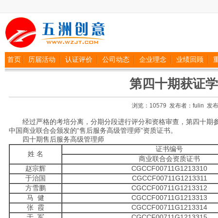
首页
历届活动
认证评价
公司动态
企业理念
业绩回顾
第四十期获证学
浏览：10579 发布者：fulin 发布日期
经过严格的考培分离，分期分段进行评分和资格审查，第四十期参加
中国商业联合会颁发的“售后服务高级管理师”资质证书。
四十期售后服务高级管理师
证书编号
姓 名
商业联合会资质证书
赵宗辉
CGCCF00711G1213310
于治国
CGCCF00711G1213311
方雪鹏
CGCCF00711G1213312
马 健
CGCCF00711G1213313
张 霞
CGCCF00711G1213314
于 军
CGCCF00711G1213315