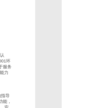
类认
001环
于服务
务能力
的指导
功能，
送、安