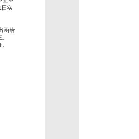
商业企业
1日实
出函给
证。
证。
。