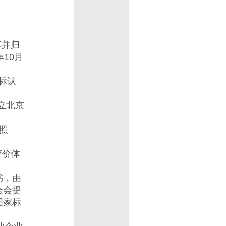
草并归
10月
标认
立北京
按照
评价体
书，由
合会提
国家标