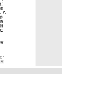
任
维
，尤
作
协
新
处
监察
 )
网”